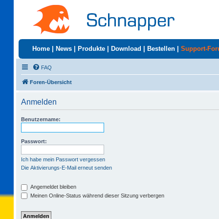
Home
|
News
|
Produkte
|
Download
|
Bestellen
|
Support-Fo
FAQ
Foren-Übersicht
Anmelden
Benutzername:
Passwort:
Ich habe mein Passwort vergessen
Die Aktivierungs-E-Mail erneut senden
Angemeldet bleiben
Meinen Online-Status während dieser Sitzung verbergen