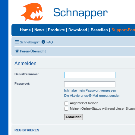
Home
|
News
|
Produkte
|
Download
|
Bestellen
|
Support-Fo
Schnellzugriff
FAQ
Foren-Übersicht
Anmelden
Benutzername:
Passwort:
Ich habe mein Passwort vergessen
Die Aktivierungs-E-Mail erneut senden
Angemeldet bleiben
Meinen Online-Status während dieser Sitzu
REGISTRIEREN