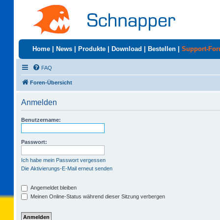
Home
|
News
|
Produkte
|
Download
|
Bestellen
|
Support-Fo
FAQ
Foren-Übersicht
Anmelden
Benutzername:
Passwort:
Ich habe mein Passwort vergessen
Die Aktivierungs-E-Mail erneut senden
Angemeldet bleiben
Meinen Online-Status während dieser Sitzung verbergen