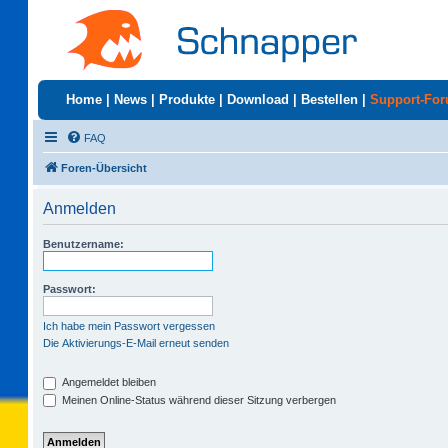
Home
|
News
|
Produkte
|
Download
|
Bestellen
|
Support-Fo
FAQ
Foren-Übersicht
Anmelden
Benutzername:
Passwort:
Ich habe mein Passwort vergessen
Die Aktivierungs-E-Mail erneut senden
Angemeldet bleiben
Meinen Online-Status während dieser Sitzung verbergen