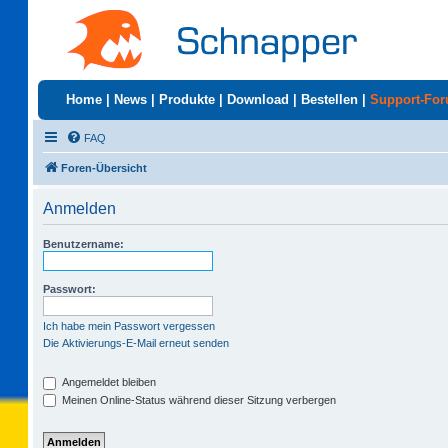
Home
|
News
|
Produkte
|
Download
|
Bestellen
|
Support-Fo
FAQ
Foren-Übersicht
Anmelden
Benutzername:
Passwort:
Ich habe mein Passwort vergessen
Die Aktivierungs-E-Mail erneut senden
Angemeldet bleiben
Meinen Online-Status während dieser Sitzung verbergen