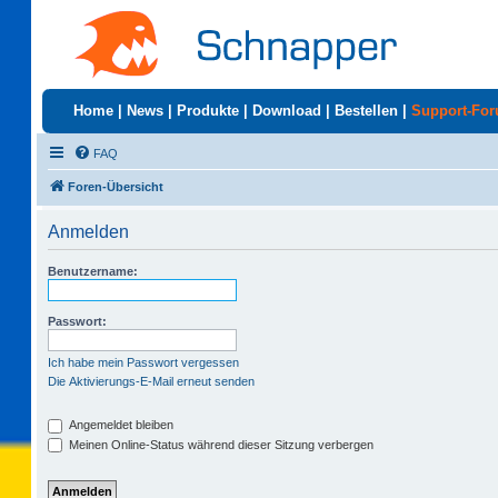
Home
|
News
|
Produkte
|
Download
|
Bestellen
|
Support-Fo
FAQ
Foren-Übersicht
Anmelden
Benutzername:
Passwort:
Ich habe mein Passwort vergessen
Die Aktivierungs-E-Mail erneut senden
Angemeldet bleiben
Meinen Online-Status während dieser Sitzung verbergen