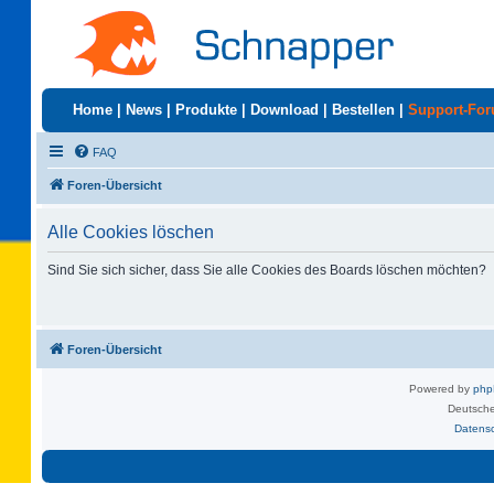
Home
|
News
|
Produkte
|
Download
|
Bestellen
|
Support-Fo
FAQ
Foren-Übersicht
Alle Cookies löschen
Sind Sie sich sicher, dass Sie alle Cookies des Boards löschen möchten?
Foren-Übersicht
Powered by
ph
Deutsche
Datens