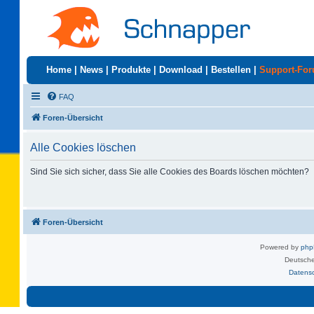
Home
|
News
|
Produkte
|
Download
|
Bestellen
|
Support-Fo
FAQ
Foren-Übersicht
Alle Cookies löschen
Sind Sie sich sicher, dass Sie alle Cookies des Boards löschen möchten?
Foren-Übersicht
Powered by
ph
Deutsche
Datens