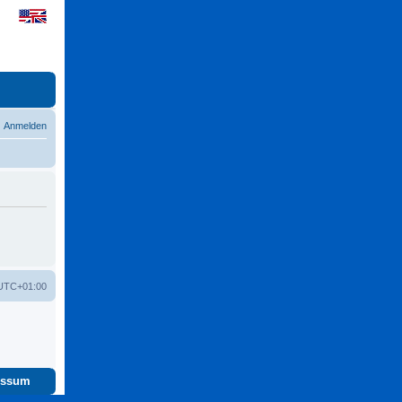
Anmelden
UTC+01:00
essum