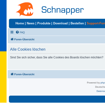
Home
|
News
|
Produkte
|
Download
|
Bestellen
|
Support-Fo
FAQ
Foren-Übersicht
Alle Cookies löschen
Sind Sie sich sicher, dass Sie alle Cookies des Boards löschen möchten?
Foren-Übersicht
Powered by
ph
Deutsche
Datens