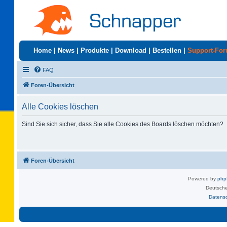
Home
|
News
|
Produkte
|
Download
|
Bestellen
|
Support-Fo
FAQ
Foren-Übersicht
Alle Cookies löschen
Sind Sie sich sicher, dass Sie alle Cookies des Boards löschen möchten?
Foren-Übersicht
Powered by
ph
Deutsche
Datens