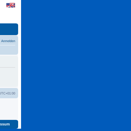
Anmelden
UTC+01:00
essum