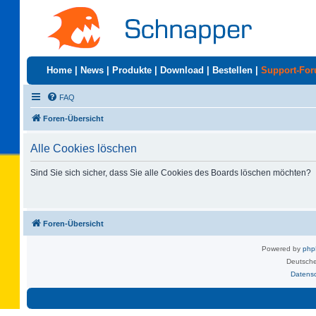
Home
|
News
|
Produkte
|
Download
|
Bestellen
|
Support-Fo
FAQ
Foren-Übersicht
Alle Cookies löschen
Sind Sie sich sicher, dass Sie alle Cookies des Boards löschen möchten?
Foren-Übersicht
Powered by
ph
Deutsche
Datens