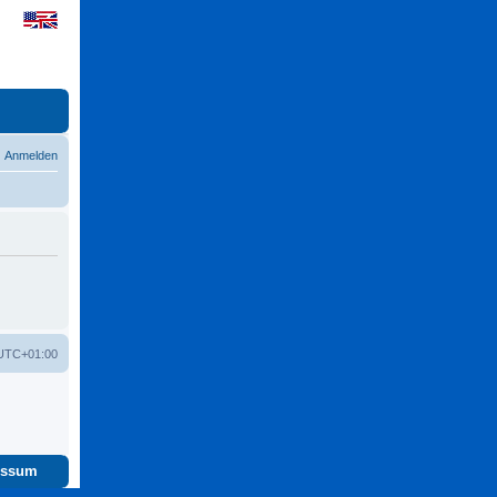
Anmelden
UTC+01:00
essum