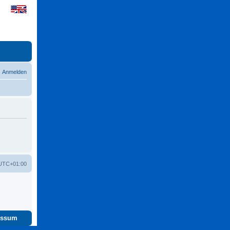
Anmelden
UTC+01:00
essum