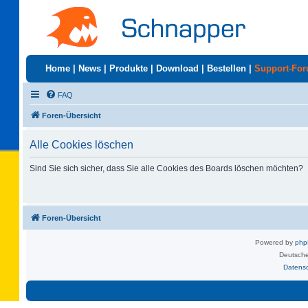
Home
|
News
|
Produkte
|
Download
|
Bestellen
|
Support-Fo
FAQ
Foren-Übersicht
Alle Cookies löschen
Sind Sie sich sicher, dass Sie alle Cookies des Boards löschen möchten?
Foren-Übersicht
Powered by
ph
Deutsche
Datens