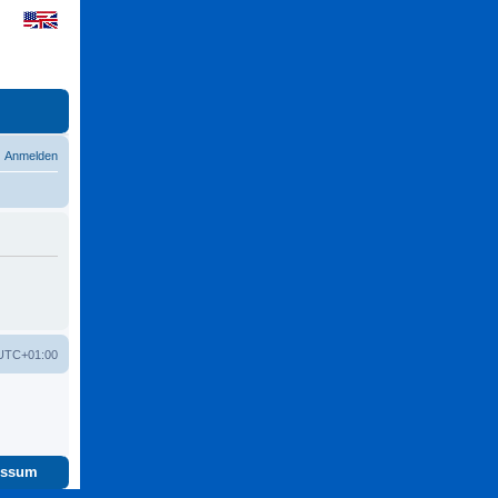
Anmelden
UTC+01:00
essum