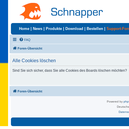
Home
|
News
|
Produkte
|
Download
|
Bestellen
|
Support-Fo
FAQ
Foren-Übersicht
Alle Cookies löschen
Sind Sie sich sicher, dass Sie alle Cookies des Boards löschen möchten?
Foren-Übersicht
Powered by
ph
Deutsche
Datens