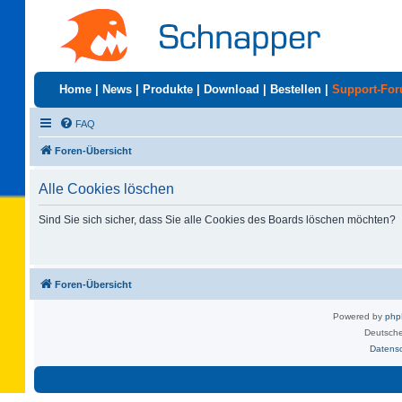
Home
|
News
|
Produkte
|
Download
|
Bestellen
|
Support-Fo
FAQ
Foren-Übersicht
Alle Cookies löschen
Sind Sie sich sicher, dass Sie alle Cookies des Boards löschen möchten?
Foren-Übersicht
Powered by
ph
Deutsche
Datens