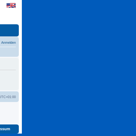
Anmelden
UTC+01:00
essum