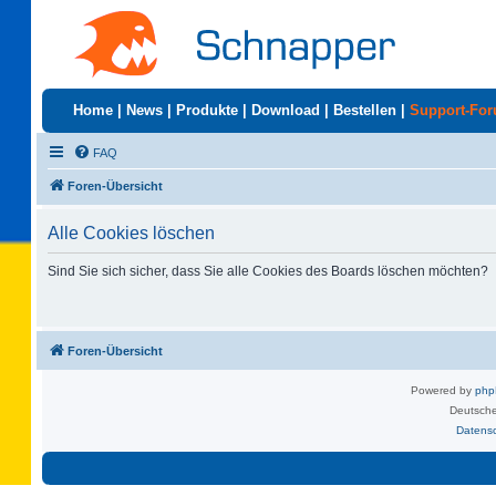
Home
|
News
|
Produkte
|
Download
|
Bestellen
|
Support-Fo
FAQ
Foren-Übersicht
Alle Cookies löschen
Sind Sie sich sicher, dass Sie alle Cookies des Boards löschen möchten?
Foren-Übersicht
Powered by
ph
Deutsche
Datens