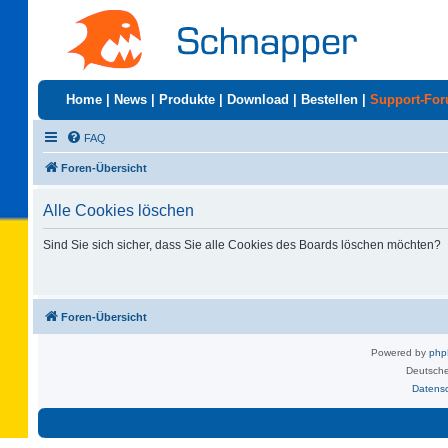
Home
|
News
|
Produkte
|
Download
|
Bestellen
|
Support-Fo
FAQ
Foren-Übersicht
Alle Cookies löschen
Sind Sie sich sicher, dass Sie alle Cookies des Boards löschen möchten?
Foren-Übersicht
Powered by
ph
Deutsche
Datens