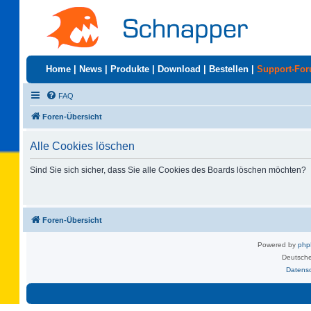
Home
|
News
|
Produkte
|
Download
|
Bestellen
|
Support-Fo
FAQ
Foren-Übersicht
Alle Cookies löschen
Sind Sie sich sicher, dass Sie alle Cookies des Boards löschen möchten?
Foren-Übersicht
Powered by
ph
Deutsche
Datens