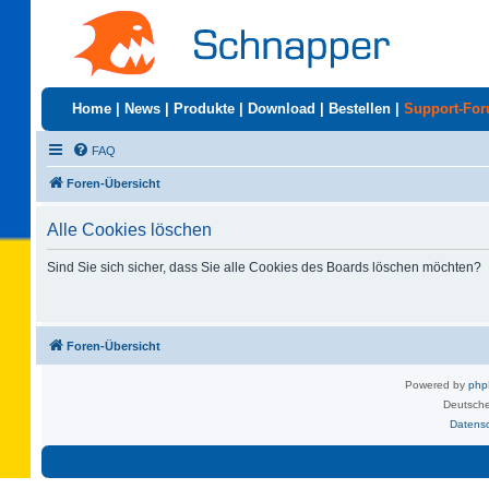
Home
|
News
|
Produkte
|
Download
|
Bestellen
|
Support-Fo
FAQ
Foren-Übersicht
Alle Cookies löschen
Sind Sie sich sicher, dass Sie alle Cookies des Boards löschen möchten?
Foren-Übersicht
Powered by
ph
Deutsche
Datens