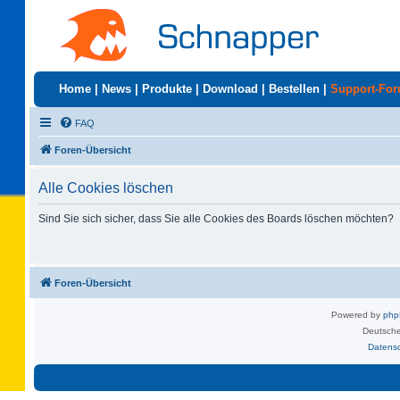
Home
|
News
|
Produkte
|
Download
|
Bestellen
|
Support-Fo
FAQ
Foren-Übersicht
Alle Cookies löschen
Sind Sie sich sicher, dass Sie alle Cookies des Boards löschen möchten?
Foren-Übersicht
Powered by
ph
Deutsche
Datens