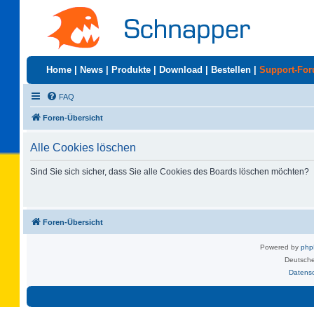
Home
|
News
|
Produkte
|
Download
|
Bestellen
|
Support-Fo
FAQ
Foren-Übersicht
Alle Cookies löschen
Sind Sie sich sicher, dass Sie alle Cookies des Boards löschen möchten?
Foren-Übersicht
Powered by
ph
Deutsche
Datens