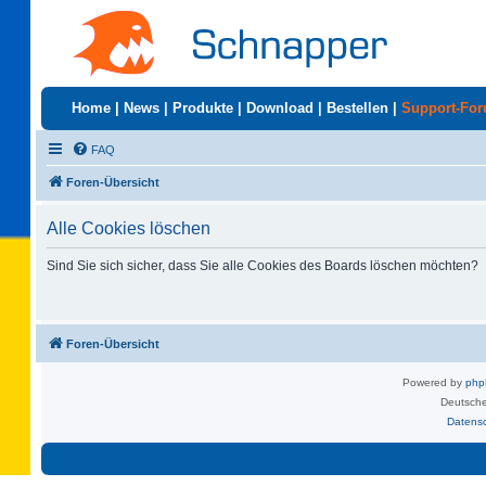
Home
|
News
|
Produkte
|
Download
|
Bestellen
|
Support-Fo
FAQ
Foren-Übersicht
Alle Cookies löschen
Sind Sie sich sicher, dass Sie alle Cookies des Boards löschen möchten?
Foren-Übersicht
Powered by
ph
Deutsche
Datens