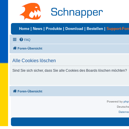
Home
|
News
|
Produkte
|
Download
|
Bestellen
|
Support-Fo
FAQ
Foren-Übersicht
Alle Cookies löschen
Sind Sie sich sicher, dass Sie alle Cookies des Boards löschen möchten?
Foren-Übersicht
Powered by
ph
Deutsche
Datens