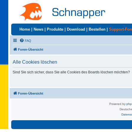
Home
|
News
|
Produkte
|
Download
|
Bestellen
|
Support-Fo
FAQ
Foren-Übersicht
Alle Cookies löschen
Sind Sie sich sicher, dass Sie alle Cookies des Boards löschen möchten?
Foren-Übersicht
Powered by
ph
Deutsche
Datens