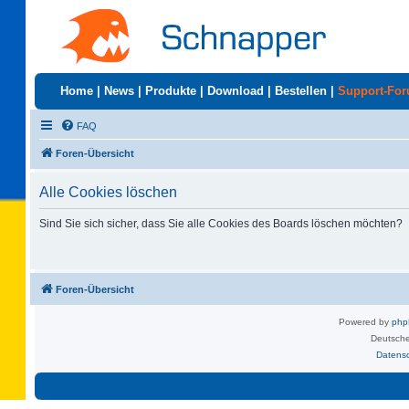
Home
|
News
|
Produkte
|
Download
|
Bestellen
|
Support-Fo
FAQ
Foren-Übersicht
Alle Cookies löschen
Sind Sie sich sicher, dass Sie alle Cookies des Boards löschen möchten?
Foren-Übersicht
Powered by
ph
Deutsche
Datens