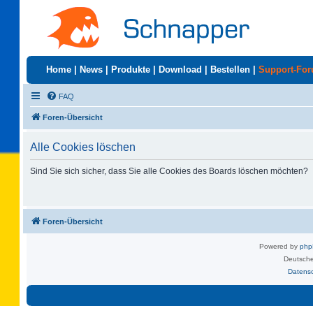
Home
|
News
|
Produkte
|
Download
|
Bestellen
|
Support-Fo
FAQ
Foren-Übersicht
Alle Cookies löschen
Sind Sie sich sicher, dass Sie alle Cookies des Boards löschen möchten?
Foren-Übersicht
Powered by
ph
Deutsche
Datens