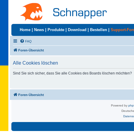
Home
|
News
|
Produkte
|
Download
|
Bestellen
|
Support-Fo
FAQ
Foren-Übersicht
Alle Cookies löschen
Sind Sie sich sicher, dass Sie alle Cookies des Boards löschen möchten?
Foren-Übersicht
Powered by
ph
Deutsche
Datens