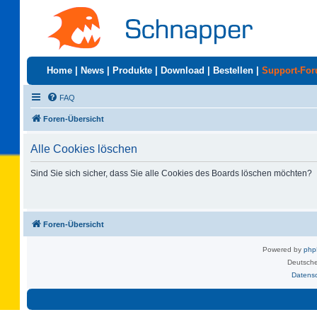
Home
|
News
|
Produkte
|
Download
|
Bestellen
|
Support-Fo
FAQ
Foren-Übersicht
Alle Cookies löschen
Sind Sie sich sicher, dass Sie alle Cookies des Boards löschen möchten?
Foren-Übersicht
Powered by
ph
Deutsche
Datens