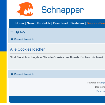
Home
|
News
|
Produkte
|
Download
|
Bestellen
|
Support-Fo
FAQ
Foren-Übersicht
Alle Cookies löschen
Sind Sie sich sicher, dass Sie alle Cookies des Boards löschen möchten?
Foren-Übersicht
Powered by
ph
Deutsche
Datens