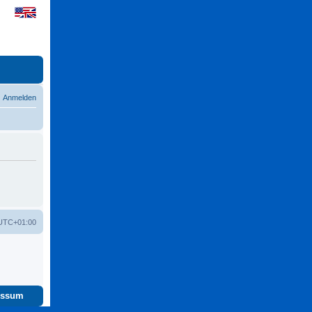
Anmelden
UTC+01:00
essum