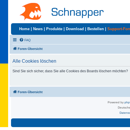
Home
|
News
|
Produkte
|
Download
|
Bestellen
|
Support-Fo
FAQ
Foren-Übersicht
Alle Cookies löschen
Sind Sie sich sicher, dass Sie alle Cookies des Boards löschen möchten?
Foren-Übersicht
Powered by
ph
Deutsche
Datens