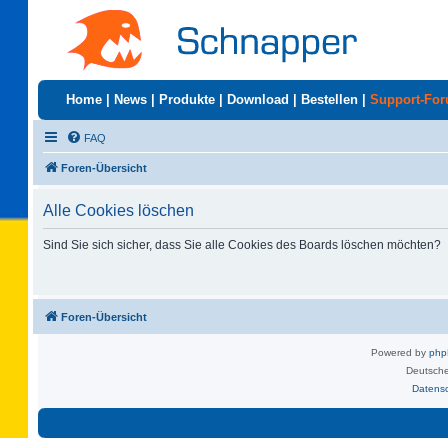
Home
|
News
|
Produkte
|
Download
|
Bestellen
|
Support-Fo
FAQ
Foren-Übersicht
Alle Cookies löschen
Sind Sie sich sicher, dass Sie alle Cookies des Boards löschen möchten?
Foren-Übersicht
Powered by
ph
Deutsche
Datens