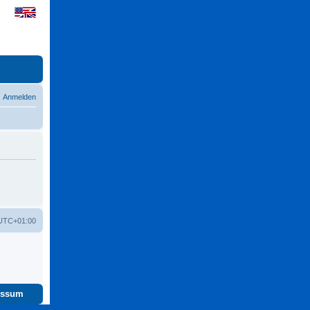
Anmelden
UTC+01:00
essum