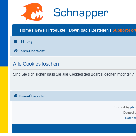
Home
|
News
|
Produkte
|
Download
|
Bestellen
|
Support-Fo
FAQ
Foren-Übersicht
Alle Cookies löschen
Sind Sie sich sicher, dass Sie alle Cookies des Boards löschen möchten?
Foren-Übersicht
Powered by
ph
Deutsche
Datens