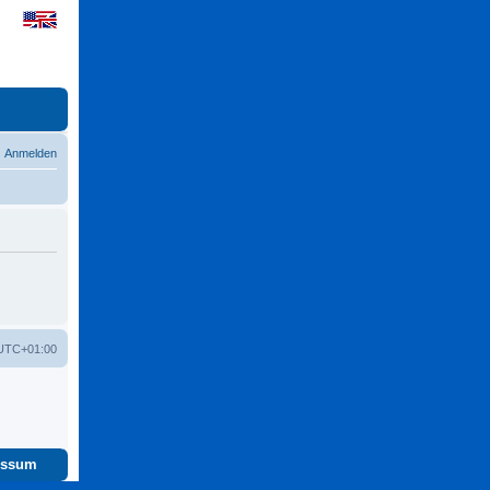
Anmelden
UTC+01:00
essum