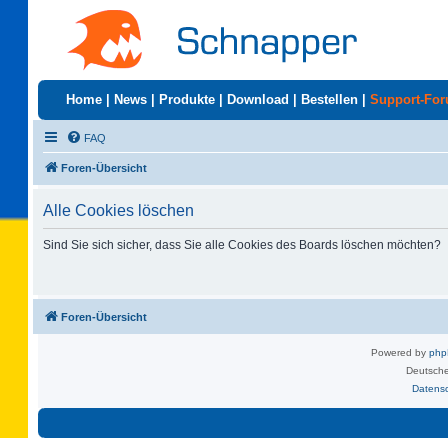
Home
|
News
|
Produkte
|
Download
|
Bestellen
|
Support-Fo
FAQ
Foren-Übersicht
Alle Cookies löschen
Sind Sie sich sicher, dass Sie alle Cookies des Boards löschen möchten?
Foren-Übersicht
Powered by
ph
Deutsche
Datens