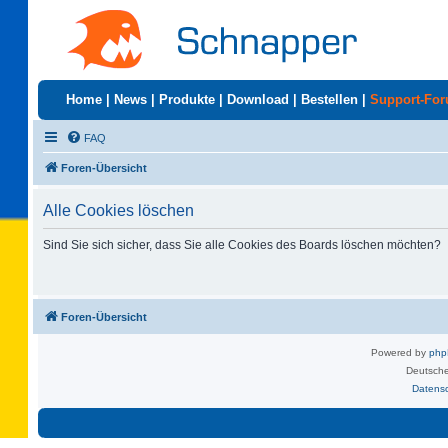
Home
|
News
|
Produkte
|
Download
|
Bestellen
|
Support-Fo
FAQ
Foren-Übersicht
Alle Cookies löschen
Sind Sie sich sicher, dass Sie alle Cookies des Boards löschen möchten?
Foren-Übersicht
Powered by
ph
Deutsche
Datens