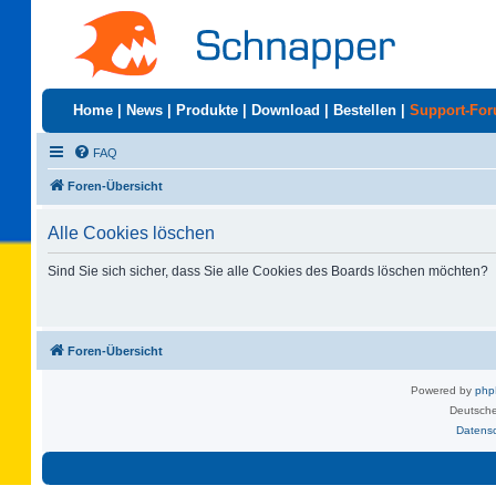
Home
|
News
|
Produkte
|
Download
|
Bestellen
|
Support-Fo
FAQ
Foren-Übersicht
Alle Cookies löschen
Sind Sie sich sicher, dass Sie alle Cookies des Boards löschen möchten?
Foren-Übersicht
Powered by
ph
Deutsche
Datens