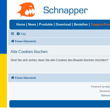
Home
|
News
|
Produkte
|
Download
|
Bestellen
|
Support-Fo
FAQ
Foren-Übersicht
Alle Cookies löschen
Sind Sie sich sicher, dass Sie alle Cookies des Boards löschen möchten?
Foren-Übersicht
Powered by
ph
Deutsche
Datens