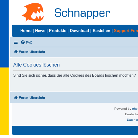
Home
|
News
|
Produkte
|
Download
|
Bestellen
|
Support-Fo
FAQ
Foren-Übersicht
Alle Cookies löschen
Sind Sie sich sicher, dass Sie alle Cookies des Boards löschen möchten?
Foren-Übersicht
Powered by
ph
Deutsche
Datens