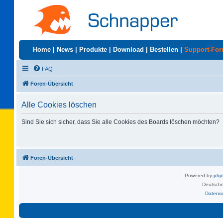
Home
|
News
|
Produkte
|
Download
|
Bestellen
|
Support-Fo
FAQ
Foren-Übersicht
Alle Cookies löschen
Sind Sie sich sicher, dass Sie alle Cookies des Boards löschen möchten?
Foren-Übersicht
Powered by
ph
Deutsche
Datens