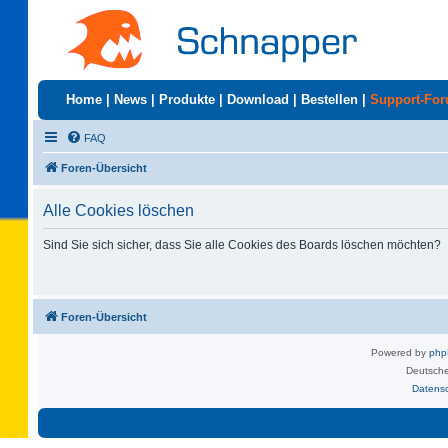
Home
|
News
|
Produkte
|
Download
|
Bestellen
|
Support-Fo
FAQ
Foren-Übersicht
Alle Cookies löschen
Sind Sie sich sicher, dass Sie alle Cookies des Boards löschen möchten?
Foren-Übersicht
Powered by
ph
Deutsche
Datens