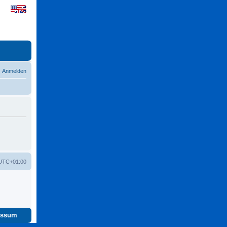
Anmelden
UTC+01:00
essum