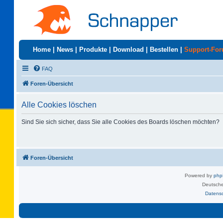
Home
|
News
|
Produkte
|
Download
|
Bestellen
|
Support-Fo
FAQ
Foren-Übersicht
Alle Cookies löschen
Sind Sie sich sicher, dass Sie alle Cookies des Boards löschen möchten?
Foren-Übersicht
Powered by
ph
Deutsche
Datens