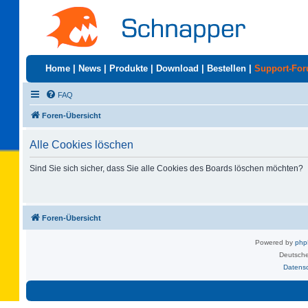
Home
|
News
|
Produkte
|
Download
|
Bestellen
|
Support-Fo
FAQ
Foren-Übersicht
Alle Cookies löschen
Sind Sie sich sicher, dass Sie alle Cookies des Boards löschen möchten?
Foren-Übersicht
Powered by
ph
Deutsche
Datens